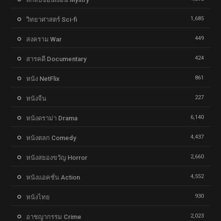
1,685
วิทยาศาสตร์ Sci-fi
449
สงคราม War
424
สารคดี Documentary
861
หนัง NetFlix
227
หนังจีน
6,140
หนังดราม่า Drama
4,437
หนังตลก Comedy
2,660
หนังสยองขวัญ Horror
4,552
หนังแอคชั่น Action
930
หนังไทย
2,023
อาชญากรรม Crime