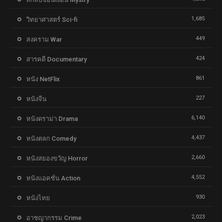
1,685
วิทยาศาสตร์ Sci-fi
449
สงคราม War
424
สารคดี Documentary
861
หนัง NetFlix
227
หนังจีน
6,140
หนังดราม่า Drama
4,437
หนังตลก Comedy
2,660
หนังสยองขวัญ Horror
4,552
หนังแอคชั่น Action
930
หนังไทย
2,023
อาชญากรรม Crime