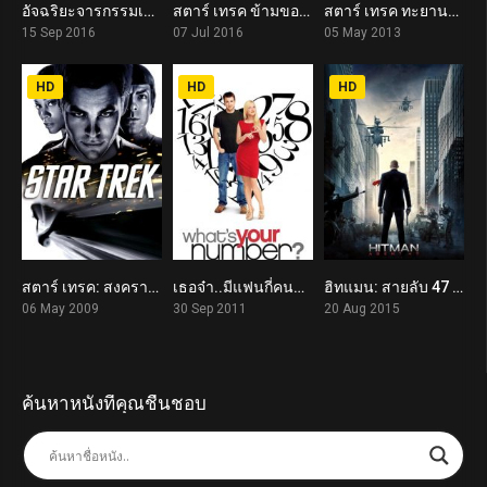
อัจฉริยะจารกรรมเขย่ามหาอำนาจ Snowden (2016)
สตาร์ เทรค ข้ามขอบจักรวาล Star Trek Beyond (2016)
สตาร์ เทรค ทะยานสู่ห้วงมืด Star Trek Into Darkness (2013)
7.3
7.1
7.7
15 Sep 2016
07 Jul 2016
05 May 2013
HD
HD
HD
สตาร์ เทรค: สงครามพิฆาตจักรวาล Star Trek (2009)
เธอจ๋า..มีแฟนกี่คนจ๊ะ What’s Your Number? (2011)
ฮิทแมน: สายลับ 47 Hitman: Agent 47 (2015)
7.9
6.1
5.7
06 May 2009
30 Sep 2011
20 Aug 2015
ค้นหาหนังที่คุณชื่นชอบ