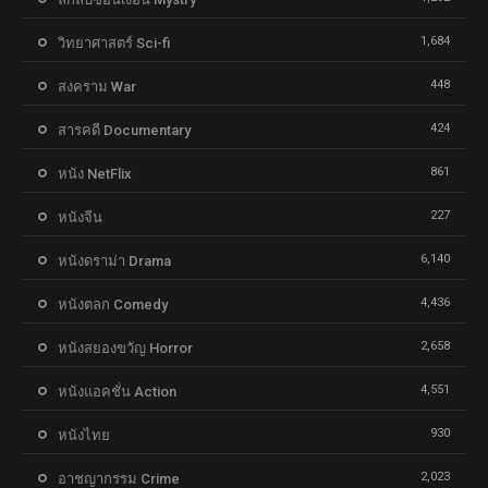
1,684
วิทยาศาสตร์ Sci-fi
448
สงคราม War
424
สารคดี Documentary
861
หนัง NetFlix
227
หนังจีน
6,140
หนังดราม่า Drama
4,436
หนังตลก Comedy
2,658
หนังสยองขวัญ Horror
4,551
หนังแอคชั่น Action
930
หนังไทย
2,023
อาชญากรรม Crime