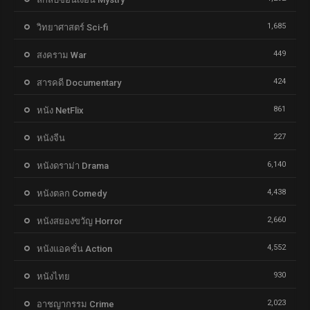
1,685
วิทยาศาสตร์ Sci-fi
449
สงคราม War
424
สารคดี Documentary
861
หนัง NetFlix
227
หนังจีน
6,140
หนังดราม่า Drama
4,438
หนังตลก Comedy
2,660
หนังสยองขวัญ Horror
4,552
หนังแอคชั่น Action
930
หนังไทย
2,023
อาชญากรรม Crime