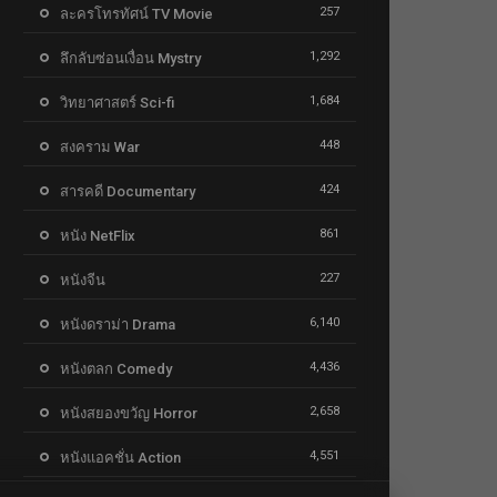
257
ละครโทรทัศน์ TV Movie
1,292
ลึกลับซ่อนเงื่อน Mystry
1,684
วิทยาศาสตร์ Sci-fi
448
สงคราม War
424
สารคดี Documentary
861
หนัง NetFlix
227
หนังจีน
6,140
หนังดราม่า Drama
4,436
หนังตลก Comedy
2,658
หนังสยองขวัญ Horror
4,551
หนังแอคชั่น Action