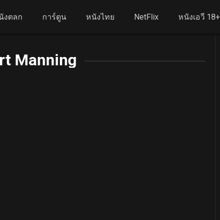
นังตลก
การ์ตูน
หนังไทย
NetFlix
หนังเอวี 18
rt Manning