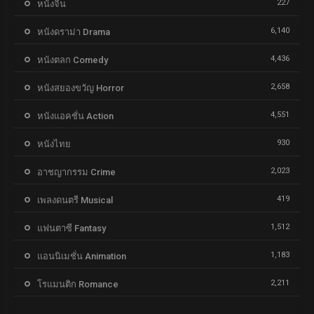
227
หนังจีน
6,140
หนังดราม่า Drama
4,436
หนังตลก Comedy
2,658
หนังสยองขวัญ Horror
4,551
หนังแอคชั่น Action
930
หนังไทย
2,023
อาชญากรรม Crime
419
เพลงดนตรี Musical
1,512
แฟนตาซี Fantasy
1,183
แอนนิเมชั่น Animation
2,211
โรแมนติก Romance