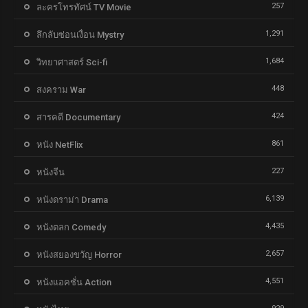
257
ละครโทรทัศน์ TV Movie
1,291
ลึกลับซ่อนเงื่อน Mystry
1,684
วิทยาศาสตร์ Sci-fi
448
สงคราม War
424
สารคดี Documentary
861
หนัง NetFlix
227
หนังจีน
6,139
หนังดราม่า Drama
4,435
หนังตลก Comedy
2,657
หนังสยองขวัญ Horror
4,551
หนังแอคชั่น Action