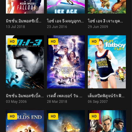
มิชชั่น:อิมพอสซิเบิ้ล ฟอลล์เอาท์ Mission: Impossible – Fallout (2018)
ไอซ์ เอจ 5 ผจญอุกกาบาตสุดอลเวง Ice Age: Collision Course (2016)
ไอซ์ เอจ 3 เจาะยุคน้ำแข็งมหัศจรรย์ จ๊ะเอ๋ไดโนเสาร์ Ice Age: Dawn of the Dinosaurs (2009)
7.7
5.7
6.9
13 Jul 2018
23 Jun 2016
29 Jun 2009
HD
HD
HD
มิชชั่น อิมพอสซิเบิ้ล 3 Mission: Impossible III (2006)
เรดดี้ เพลเยอร์ วัน สงครามเกมคนอัจฉริยะ Ready Player One (2018)
เต็มสปีดพิสูจน์รัก Run, Fatboy, Run (2007)
6.9
7.5
6.6
03 May 2006
28 Mar 2018
06 Sep 2007
HD
HD
HD