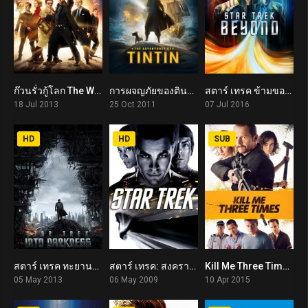
ก๊วนรั่วกู้โลก The World’s End (2013)
การผจญภัยของตินติน The Adventures of Tintin (2011)
สตาร์ เทรค ข้ามขอบจักรวาล Star Trek Beyond (2016)
7.0
7.3
7.1
18 Jul 2013
25 Oct 2011
07 Jul 2016
HD
HD
SUB
สตาร์ เทรค ทะยานสู่ห้วงมืด Star Trek Into Darkness (2013)
สตาร์ เทรค: สงครามพิฆาตจักรวาล Star Trek (2009)
Kill Me Three Times (2015)
7.7
7.9
5.9
05 May 2013
06 May 2009
10 Apr 2015