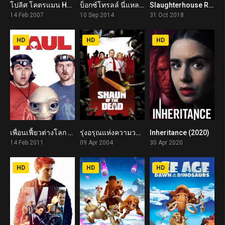
โปลิศ โคตรแมน Hot Fuzz (2007)
บ็อกซ์โทรลล์ นี่แหละ..มอนสเตอร์ The Boxtrolls (2014)
Slaughterhouse Rulez (2018)
7.8
6.8
5.3
14 Feb 2007
10 Sep 2014
31 Oct 2018
HD
HD
HD
เพื่อนเฟี้ยวต่างโลก Paul (2011)
รุ่งอรุณแห่งความวาย(ป่วง) Shaun of the Dead (2004)
Inheritance (2020)
7.0
7.9
5.5
14 Feb 2011
09 Apr 2004
30 Apr 2020
HD
HD
HD