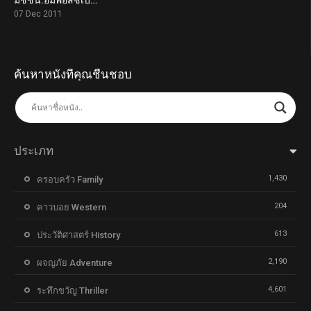
7.4
07 Dec 2011
ค้นหาหนังที่คุณชื่นชอบ
ประเภท
1,430
ครอบครัว Family
204
คาวบอย Western
613
ประวัติศาสตร์ History
2,190
ผจญภัย Adventure
4,601
ระทึกขวัญ Thriller