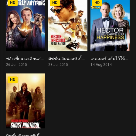
HD
HD
HD
พลังเพี้ยน เอเลี่ยนส่งข้ามโลก Absolutely Anything (2015)
มิชชั่น:อิมพอสซิเบิ้ล 5 Mission: Impossible – Rogue Nation (2015)
เฮคเตอร์ แย้มไว้ให้โลกยิ้ม Hector and the Search for Happiness (2014)
6.0
7.4
7.0
26 Jun 2015
23 Jul 2015
14 Aug 2014
HD
มิชชั่น:อิมพอสซิเบิ้ล ปฏิบัติการไร้เงา Mission: Impossible – Ghost Protocol (2011)