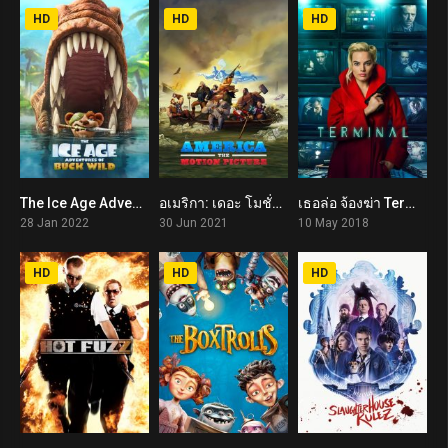
HD
HD
HD
The Ice Age Adventures of Buck Wild (2022)
อเมริกา: เดอะ โมชั่น พิคเจอร์ America: The Motion Picture (2021)
เธอล่อ จ้องฆ่า Terminal (2018)
5.3
5.6
5.5
28 Jan 2022
30 Jun 2021
10 May 2018
HD
HD
HD