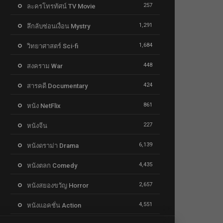
257
ละครโทรทัศน์ TV Movie
1,291
ลึกลับซ่อนเงื่อน Mystry
1,684
วิทยาศาสตร์ Sci-fi
448
สงคราม War
424
สารคดี Documentary
861
หนัง NetFlix
227
หนังจีน
6,139
หนังดราม่า Drama
4,435
หนังตลก Comedy
2,657
หนังสยองขวัญ Horror
4,551
หนังแอคชั่น Action