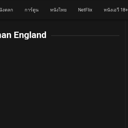
นังตลก
การ์ตูน
หนังไทย
NetFlix
หนังเอวี 18
an England