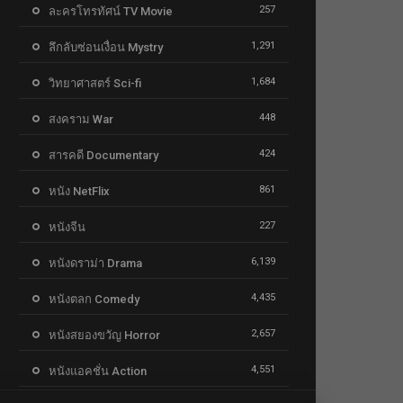
257
ละครโทรทัศน์ TV Movie
1,291
ลึกลับซ่อนเงื่อน Mystry
1,684
วิทยาศาสตร์ Sci-fi
448
สงคราม War
424
สารคดี Documentary
861
หนัง NetFlix
227
หนังจีน
6,139
หนังดราม่า Drama
4,435
หนังตลก Comedy
2,657
หนังสยองขวัญ Horror
4,551
หนังแอคชั่น Action