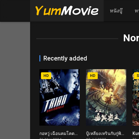
หนังบู๊
ห
No
Recently added
HD
HD
S
กอหวู่ เฉือนคมโคตรเจ้าพ่อ Jiang Hu (2004)
ปู้เหลียงเหรินกับกู่พิษปีศาจ Invisible Guard (2022)
6.2
5.5