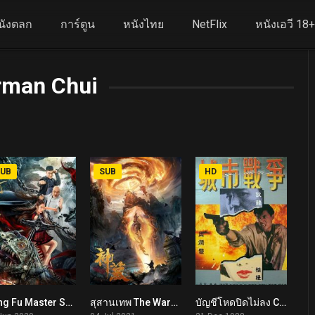
นังตลก
การ์ตูน
หนังไทย
NetFlix
หนังเอวี 18
rman Chui
UB
SUB
HD
Kung Fu Master Su (2020)
สุสานเทพ The Warrior From Sky (2021)
บัญชีโหดปิดไม่ลง City War (1988)
5.4
5.5
6.4