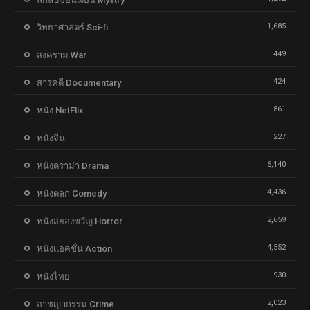
1,685
วิทยาศาสตร์ Sci-fi
449
สงคราม War
424
สารคดี Documentary
861
หนัง NetFlix
227
หนังจีน
6,140
หนังดราม่า Drama
4,436
หนังตลก Comedy
2,659
หนังสยองขวัญ Horror
4,552
หนังแอคชั่น Action
930
หนังไทย
2,023
อาชญากรรม Crime