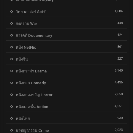
1,684
วิทยาศาสตร์ Sci-fi
448
สงคราม War
424
สารคดี Documentary
861
หนัง NetFlix
227
หนังจีน
6,140
หนังดราม่า Drama
4,436
หนังตลก Comedy
2,658
หนังสยองขวัญ Horror
4,551
หนังแอคชั่น Action
930
หนังไทย
2,023
อาชญากรรม Crime