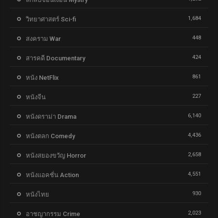
1,684
วิทยาศาสตร์ Sci-fi
448
สงคราม War
424
สารคดี Documentary
861
หนัง NetFlix
227
หนังจีน
6,140
หนังดราม่า Drama
4,436
หนังตลก Comedy
2,658
หนังสยองขวัญ Horror
4,551
หนังแอคชั่น Action
930
หนังไทย
2,023
อาชญากรรม Crime