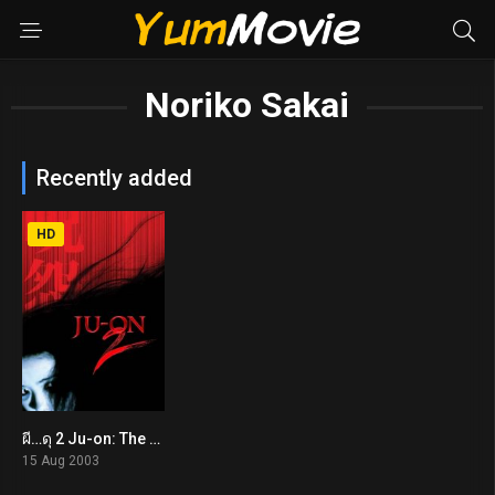
Noriko Sakai
Recently added
HD
ผี…ดุ 2 Ju-on: The Grudge 2 (2003)
6.3
15 Aug 2003