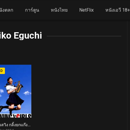
นังตลก
การ์ตูน
หนังไทย
NetFlix
หนังเอวี 18
iko Eguchi
HD
สาวสวิง กลิ้งยกแก๊งค์ Swing Girls (2004)
7.5