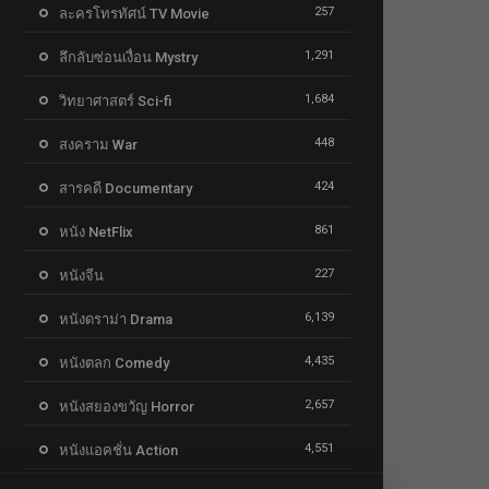
257
ละครโทรทัศน์ TV Movie
1,291
ลึกลับซ่อนเงื่อน Mystry
1,684
วิทยาศาสตร์ Sci-fi
448
สงคราม War
424
สารคดี Documentary
861
หนัง NetFlix
227
หนังจีน
6,139
หนังดราม่า Drama
4,435
หนังตลก Comedy
2,657
หนังสยองขวัญ Horror
4,551
หนังแอคชั่น Action