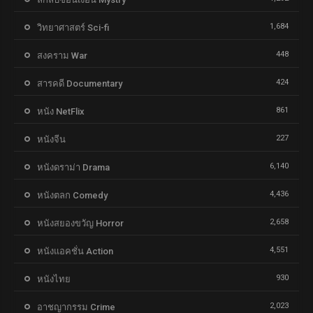
1,684
วิทยาศาสตร์ Sci-fi
448
สงคราม War
424
สารคดี Documentary
861
หนัง NetFlix
227
หนังจีน
6,140
หนังดราม่า Drama
4,436
หนังตลก Comedy
2,658
หนังสยองขวัญ Horror
4,551
หนังแอคชั่น Action
930
หนังไทย
2,023
อาชญากรรม Crime