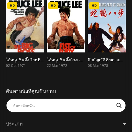
HD
HD
HD
ไอ้หนุ่มซินตึ๊ง The Big Boss (1971)
ไอ้หนุ่มซินตึ๊งล้างแค้น Fist of Fury (1972)
ศึกบัญญัติ 8 พญายม Snake and Crane Arts of Shaolin (1978)
7.1
7.4
6.6
02 Oct 1971
22 Mar 1972
08 Mar 1978
ค้นหาหนังที่คุณชื่นชอบ
ประเภท