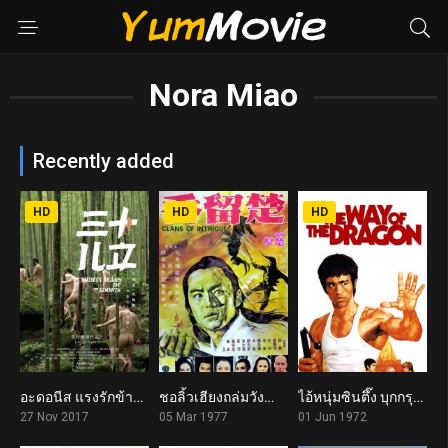
Nora Miao
Recently added
HD
HD
HD
อะดอนีส แรงรักข้ามเวลา Thirty Years of Adonis (2017)
ชอลิ้วเฮียงถล่มวังน้ำทิพย์ Clans of Intrigue (1977)
ไอ้หนุ่มซินตึ๊ง บุกกรุงโรม The Way of the Dragon (1972)
5.3
6.9
7.3
27 Nov 2017
05 Mar 1977
01 Jun 1972