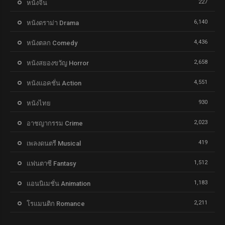
227
หนังจีน
6,140
หนังดราม่า Drama
4,436
หนังตลก Comedy
2,658
หนังสยองขวัญ Horror
4,551
หนังแอคชั่น Action
930
หนังไทย
2,023
อาชญากรรม Crime
419
เพลงดนตรี Musical
1,512
แฟนตาซี Fantasy
1,183
แอนนิเมชั่น Animation
2,211
โรแมนติก Romance