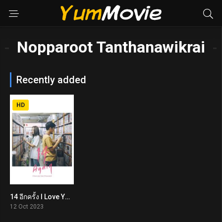
Nopparoot Tanthanawikrai
Recently added
HD
14 อีกครั้ง I Love You Two Thousand (2023)
6.5
12 Oct 2023