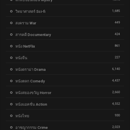
1,685
วิทยาศาสตร์ Sci-fi
449
สงคราม War
424
สารคดี Documentary
861
หนัง NetFlix
227
หนังจีน
6,140
หนังดราม่า Drama
4,437
หนังตลก Comedy
2,660
หนังสยองขวัญ Horror
4,552
หนังแอคชั่น Action
930
หนังไทย
2,023
อาชญากรรม Crime