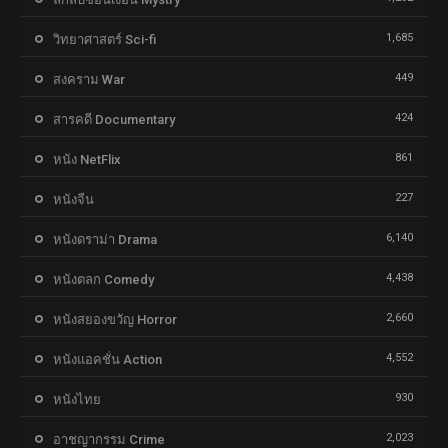
1,685
วิทยาศาสตร์ Sci-fi
449
สงคราม War
424
สารคดี Documentary
861
หนัง NetFlix
227
หนังจีน
6,140
หนังดราม่า Drama
4,438
หนังตลก Comedy
2,660
หนังสยองขวัญ Horror
4,552
หนังแอคชั่น Action
930
หนังไทย
2,023
อาชญากรรม Crime