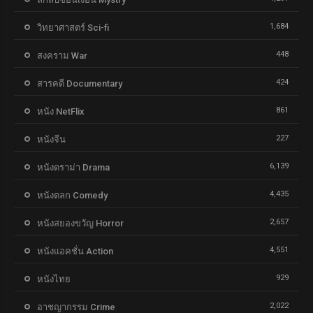
1,684
วิทยาศาสตร์ Sci-fi
448
สงคราม War
424
สารคดี Documentary
861
หนัง NetFlix
227
หนังจีน
6,139
หนังดราม่า Drama
4,435
หนังตลก Comedy
2,657
หนังสยองขวัญ Horror
4,551
หนังแอคชั่น Action
929
หนังไทย
2,022
อาชญากรรม Crime