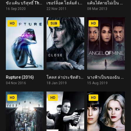
ขัง แค้น บริสุทธิ์ The Secrets We Keep (2020)
เชอร์ล็อค โฮล์มส์ เกมพญายมเงามรณะ Sherlock Holmes: A Game of Shadows (2011)
แค้นได้ตายไม่เป็น Dead Man Down (2013)
5.8
7.5
6.5
16 Sep 2020
22 Nov 2011
08 Mar 2013
HD
SUB
HD
Rupture (2016)
โคลส ล่าประชิดตัว Close (2019)
นางฟ้าเป็นของฉัน Angel of Mine (2019)
0
5.7
6.4
04 Nov 2016
18 Jan 2019
15 Aug 2019
HD
HD
HD