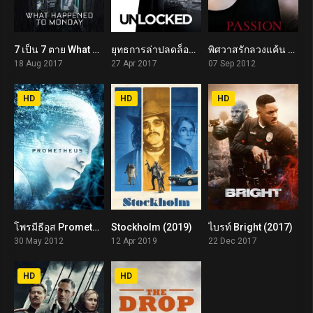
7 เป็น 7 ตาย What Happened to Monday (2017)
ยุทธการล่าปลดล็อค Unlocked (2017)
พิศวาสรักลวงแค้น Passion (2012)
6.9
6.2
5.3
18 Aug 2017
27 Apr 2017
07 Sep 2012
HD
HD
HD
โพรมีธีอุส Prometheus (2012)
Stockholm (2019)
ไบรท์ Bright (2017)
7.0
6.1
6.3
30 May 2012
12 Apr 2019
22 Dec 2017
HD
HD