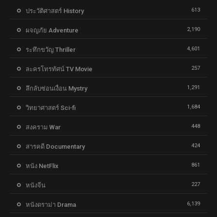
613
ประวัติศาสตร์ History
2,190
ผจญภัย Adventure
4,601
ระทึกขวัญ Thriller
257
ละครโทรทัศน์ TV Movie
1,291
ลึกลับซ่อนเงื่อน Mystry
1,684
วิทยาศาสตร์ Sci-fi
448
สงคราม War
424
สารคดี Documentary
861
หนัง NetFlix
227
หนังจีน
6,139
หนังดราม่า Drama