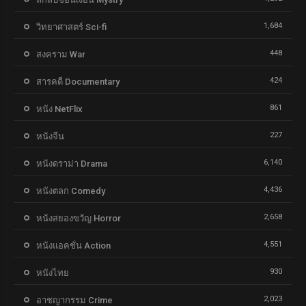
1,684
วิทยาศาสตร์ Sci-fi
448
สงคราม War
424
สารคดี Documentary
861
หนัง NetFlix
227
หนังจีน
6,140
หนังดราม่า Drama
4,436
หนังตลก Comedy
2,658
หนังสยองขวัญ Horror
4,551
หนังแอคชั่น Action
930
หนังไทย
2,023
อาชญากรรม Crime