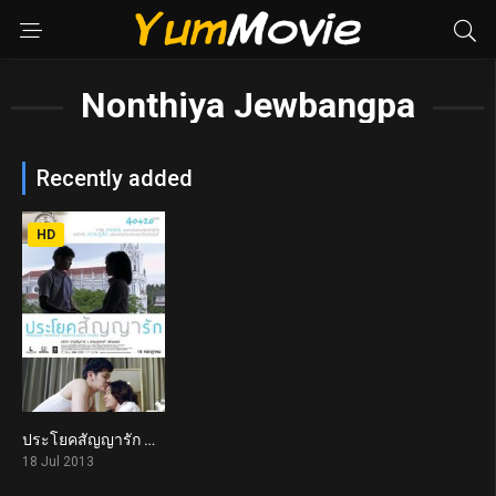
Nonthiya Jewbangpa
Recently added
HD
ประโยคสัญญารัก Present Perfect Continuous Tense (2013)
5.7
18 Jul 2013