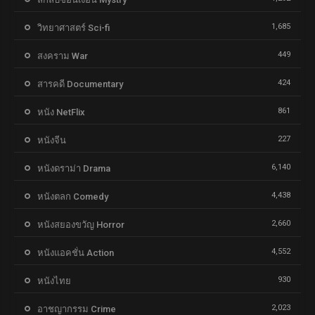
1,685
วิทยาศาสตร์ Sci-fi
449
สงคราม War
424
สารคดี Documentary
861
หนัง NetFlix
227
หนังจีน
6,140
หนังดราม่า Drama
4,438
หนังตลก Comedy
2,660
หนังสยองขวัญ Horror
4,552
หนังแอคชั่น Action
930
หนังไทย
2,023
อาชญากรรม Crime