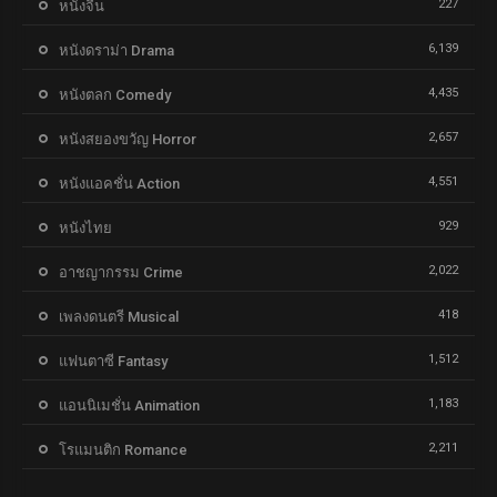
227
หนังจีน
6,139
หนังดราม่า Drama
4,435
หนังตลก Comedy
2,657
หนังสยองขวัญ Horror
4,551
หนังแอคชั่น Action
929
หนังไทย
2,022
อาชญากรรม Crime
418
เพลงดนตรี Musical
1,512
แฟนตาซี Fantasy
1,183
แอนนิเมชั่น Animation
2,211
โรแมนติก Romance