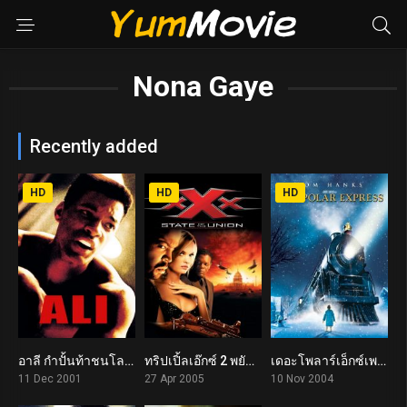
Nona Gaye
Recently added
HD
HD
HD
อาลี กำปั้นท้าชนโลก Ali (2001)
ทริปเปิ้ลเอ๊กซ์ 2 พยัคฆ์ร้ายพันธุ์ดุ xXx: State of the Union (2005)
เดอะโพลาร์เอ็กซ์เพรส The Polar Express (2004)
6.8
4.4
6.6
11 Dec 2001
27 Apr 2005
10 Nov 2004