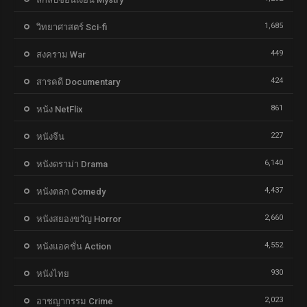
1,685
วิทยาศาสตร์ Sci-fi
449
สงคราม War
424
สารคดี Documentary
861
หนัง NetFlix
227
หนังจีน
6,140
หนังดราม่า Drama
4,437
หนังตลก Comedy
2,660
หนังสยองขวัญ Horror
4,552
หนังแอคชั่น Action
930
หนังไทย
2,023
อาชญากรรม Crime