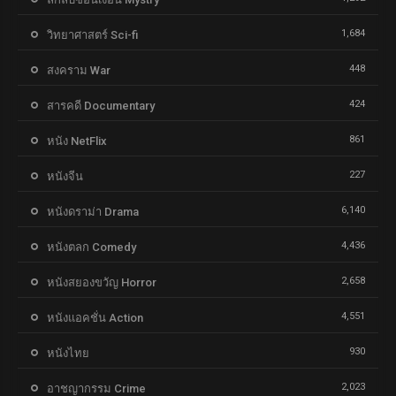
1,684
วิทยาศาสตร์ Sci-fi
448
สงคราม War
424
สารคดี Documentary
861
หนัง NetFlix
227
หนังจีน
6,140
หนังดราม่า Drama
4,436
หนังตลก Comedy
2,658
หนังสยองขวัญ Horror
4,551
หนังแอคชั่น Action
930
หนังไทย
2,023
อาชญากรรม Crime