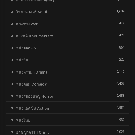
1,684
วิทยาศาสตร์ Sci-fi
448
สงคราม War
424
สารคดี Documentary
861
หนัง NetFlix
227
หนังจีน
6,140
หนังดราม่า Drama
4,436
หนังตลก Comedy
2,658
หนังสยองขวัญ Horror
4,551
หนังแอคชั่น Action
930
หนังไทย
2,023
อาชญากรรม Crime