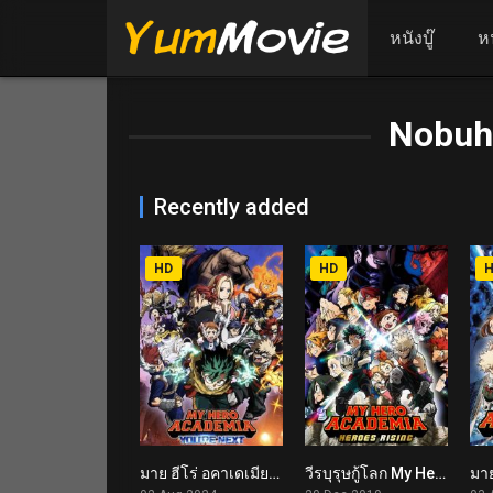
หนังบู๊
ห
Nobuh
Recently added
HD
HD
มาย ฮีโร่ อคาเดเมีย My Hero Academia: You’re Next (2024)
วีรบุรุษกู้โลก My Hero Academia: Heroes Rising (2019)
7
7.9