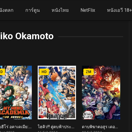
นังตลก
การ์ตูน
หนังไทย
NetFlix
หนังเอวี 18
iko Okamoto
HD
HD
ZM
มายฮีโร่ อคาเดเมีย: กำเนิดใหม่ 2 วีรบุรุษ My Hero Academia: Two Heroes (2018)
ไฮคิว!! คู่ตบฟ้าประทาน ตอน ศึกที่กองขยะ HAIKYU!! The Dumpster Battle (2024)
ดาบพิฆาตอสูร เดอะมูฟวี่ ปาฏิหาริย์แห่งสายสัมพันธ์ สู่การสั่งสอนของเสาหลัก Demon Slayer: Kimetsu no Yaiba -To the Hashira Training- (2024)
7.5
7.8
6.6