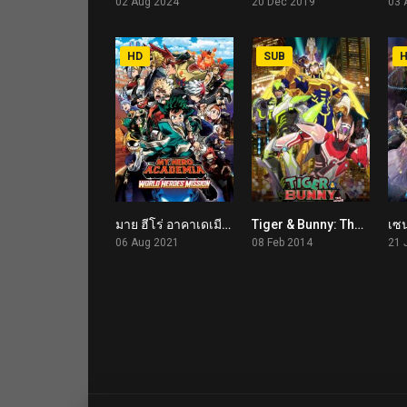
02 Aug 2024
20 Dec 2019
03 
HD
SUB
มาย ฮีโร่ อาคาเดเมีย: รวมพลฮีโร่กู้วิกฤตโลก My Hero Academia: World Heroes’ Mission (2021)
Tiger & Bunny: The Rising (2014)
7.1
6.7
06 Aug 2021
08 Feb 2014
21 