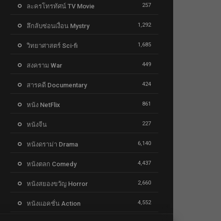
257
ละครโทรทัศน์ TV Movie
1,292
ลึกลับซ่อนเงื่อน Mystry
1,685
วิทยาศาสตร์ Sci-fi
449
สงคราม War
424
สารคดี Documentary
861
หนัง NetFlix
227
หนังจีน
6,140
หนังดราม่า Drama
4,437
หนังตลก Comedy
2,660
หนังสยองขวัญ Horror
4,552
หนังแอคชั่น Action