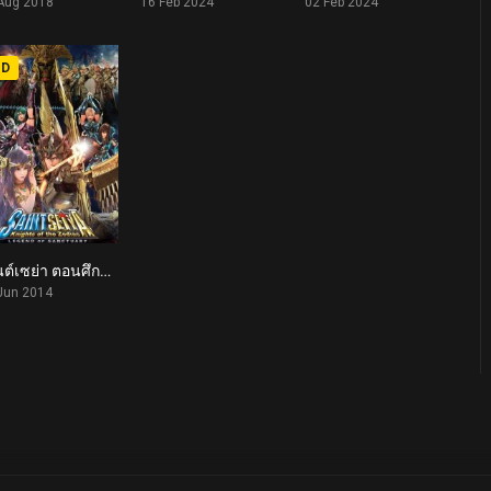
Aug 2018
16 Feb 2024
02 Feb 2024
HD
เซนต์เซย่า ตอนศึกปราสาท 12 ราศี Saint Seiya: Legend of Sanctuary (2014)
5.5
Jun 2014