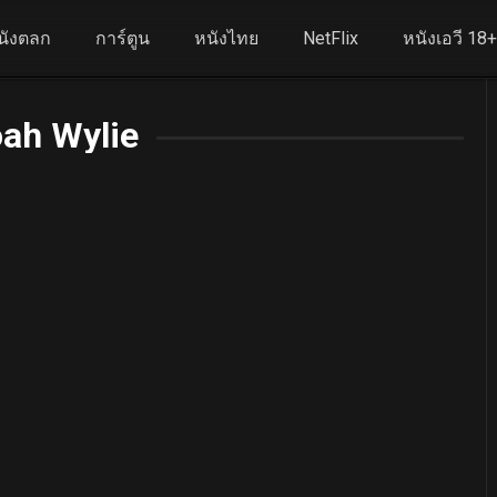
นังตลก
การ์ตูน
หนังไทย
NetFlix
หนังเอวี 18
ah Wylie