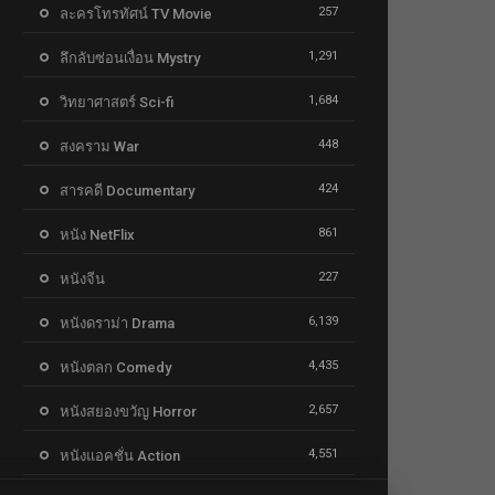
257
ละครโทรทัศน์ TV Movie
1,291
ลึกลับซ่อนเงื่อน Mystry
1,684
วิทยาศาสตร์ Sci-fi
448
สงคราม War
424
สารคดี Documentary
861
หนัง NetFlix
227
หนังจีน
6,139
หนังดราม่า Drama
4,435
หนังตลก Comedy
2,657
หนังสยองขวัญ Horror
4,551
หนังแอคชั่น Action