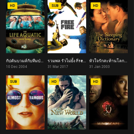
HD
SUB
HD
กัปตันบวมส์กับทีมป่วนสมุทร The Life Aquatic with Steve Zissou (2004)
รวมพล รัวไม่ยั้ง Free Fire (2017)
หัวใจรักสะท้านโลก The Sleeping Dictionary (2003)
7.3
6.4
6.6
10 Dec 2004
31 Mar 2017
31 Jan 2003
SUB
HD
HD