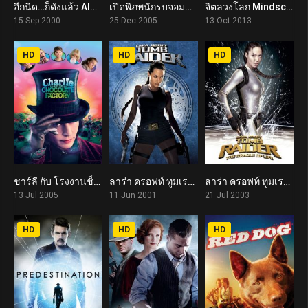
อีกนิด…ก็ดังแล้ว Almost Famous (2000)
เปิดพิภพนักรบจอมคน The New World (2005)
จิตลวงโลก Mindscape (2013)
7.9
6.7
6.5
15 Sep 2000
25 Dec 2005
13 Oct 2013
HD
HD
HD
ชาร์ลี กับ โรงงานช็อกโกแลต Charlie and the Chocolate Factory (2005)
ลาร่า ครอฟท์ ทูมเรเดอร์ Lara Croft: Tomb Raider (2001)
ลาร่า ครอฟท์ ทูมเรเดอร์ กู้วิกฤตล่ากล่องปริศนา Lara Croft: Tomb Raider – The Cradle of Life (2003)
6.6
5.8
5.5
13 Jul 2005
11 Jun 2001
21 Jul 2003
HD
HD
HD