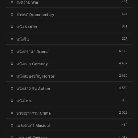
449
สงคราม War
424
สารคดี Documentary
861
หนัง NetFlix
227
หนังจีน
6,140
หนังดราม่า Drama
4,437
หนังตลก Comedy
2,660
หนังสยองขวัญ Horror
4,552
หนังแอคชั่น Action
930
หนังไทย
2,023
อาชญากรรม Crime
419
เพลงดนตรี Musical
1,512
แฟนตาซี Fantasy