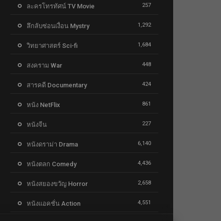
257
ละครโทรทัศน์ TV Movie
1,292
ลึกลับซ่อนเงื่อน Mystry
1,684
วิทยาศาสตร์ Sci-fi
448
สงคราม War
424
สารคดี Documentary
861
หนัง NetFlix
227
หนังจีน
6,140
หนังดราม่า Drama
4,436
หนังตลก Comedy
2,658
หนังสยองขวัญ Horror
4,551
หนังแอคชั่น Action