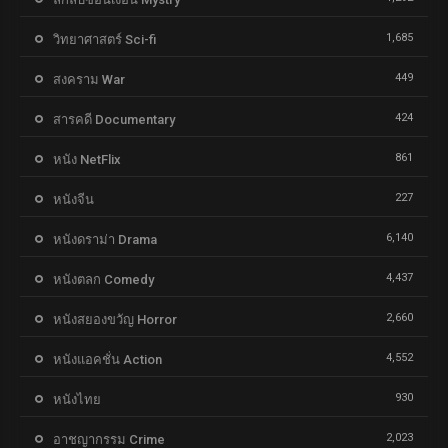
1,685
วิทยาศาสตร์ Sci-fi
449
สงคราม War
424
สารคดี Documentary
861
หนัง NetFlix
227
หนังจีน
6,140
หนังดราม่า Drama
4,437
หนังตลก Comedy
2,660
หนังสยองขวัญ Horror
4,552
หนังแอคชั่น Action
930
หนังไทย
2,023
อาชญากรรม Crime