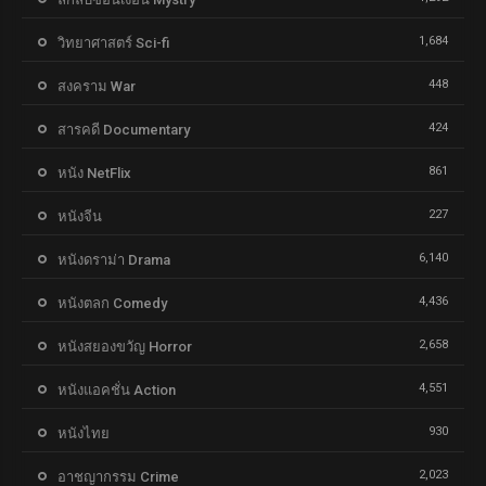
1,684
วิทยาศาสตร์ Sci-fi
448
สงคราม War
424
สารคดี Documentary
861
หนัง NetFlix
227
หนังจีน
6,140
หนังดราม่า Drama
4,436
หนังตลก Comedy
2,658
หนังสยองขวัญ Horror
4,551
หนังแอคชั่น Action
930
หนังไทย
2,023
อาชญากรรม Crime