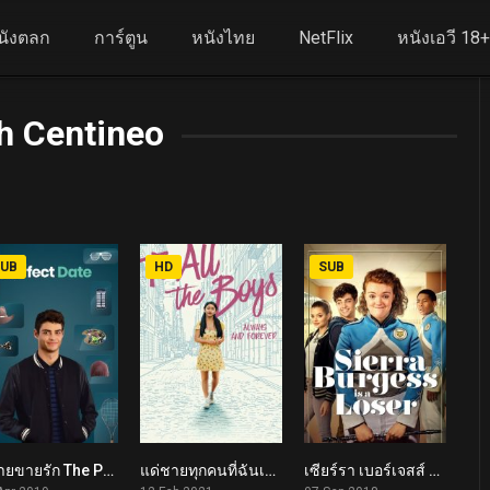
นังตลก
การ์ตูน
หนังไทย
NetFlix
หนังเอวี 18
h Centineo
UB
HD
SUB
ผู้ชายขายรัก The Perfect Date (2019)
แด่ชายทุกคนที่ฉันเคยรัก: ชั่วนิจนิรันดร์ To All the Boys: Always and Forever (2021)
เซียร์รา เบอร์เจสส์ แกล้งป๊อปไว้หารัก Sierra Burgess Is a Loser (2018)
5.8
6.3
5.8