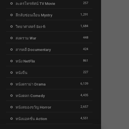
257
ละครโทรทัศน์ TV Movie
1,291
ลึกลับซ่อนเงื่อน Mystry
1,684
วิทยาศาสตร์ Sci-fi
448
สงคราม War
424
สารคดี Documentary
861
หนัง NetFlix
227
หนังจีน
6,139
หนังดราม่า Drama
4,435
หนังตลก Comedy
2,657
หนังสยองขวัญ Horror
4,551
หนังแอคชั่น Action