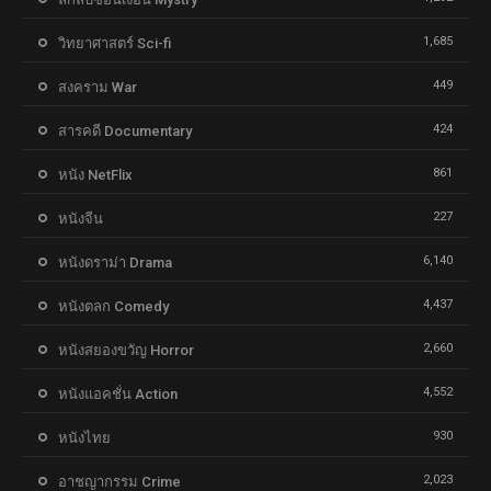
1,685
วิทยาศาสตร์ Sci-fi
449
สงคราม War
424
สารคดี Documentary
861
หนัง NetFlix
227
หนังจีน
6,140
หนังดราม่า Drama
4,437
หนังตลก Comedy
2,660
หนังสยองขวัญ Horror
4,552
หนังแอคชั่น Action
930
หนังไทย
2,023
อาชญากรรม Crime