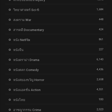
1,684
วิทยาศาสตร์ Sci-fi
448
สงคราม War
424
สารคดี Documentary
861
หนัง NetFlix
227
หนังจีน
6,140
หนังดราม่า Drama
4,436
หนังตลก Comedy
2,658
หนังสยองขวัญ Horror
4,551
หนังแอคชั่น Action
930
หนังไทย
2,023
อาชญากรรม Crime