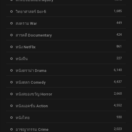
1,685
วิทยาศาสตร์ Sci-fi
449
สงคราม War
424
สารคดี Documentary
861
หนัง NetFlix
227
หนังจีน
6,140
หนังดราม่า Drama
4,437
หนังตลก Comedy
2,660
หนังสยองขวัญ Horror
4,552
หนังแอคชั่น Action
930
หนังไทย
2,023
อาชญากรรม Crime