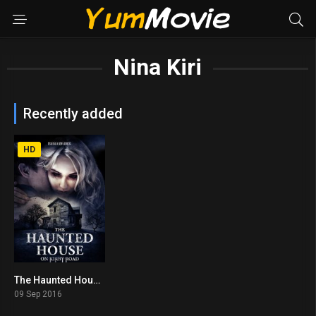
Nina Kiri
Recently added
HD
The Haunted House on Kirby Road (2016)
3.3
09 Sep 2016