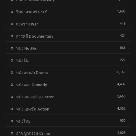
1,685
วิทยาศาสตร์ Sci-fi
449
สงคราม War
424
สารคดี Documentary
861
หนัง NetFlix
227
หนังจีน
6,140
หนังดราม่า Drama
4,437
หนังตลก Comedy
2,660
หนังสยองขวัญ Horror
4,552
หนังแอคชั่น Action
930
หนังไทย
2,023
อาชญากรรม Crime