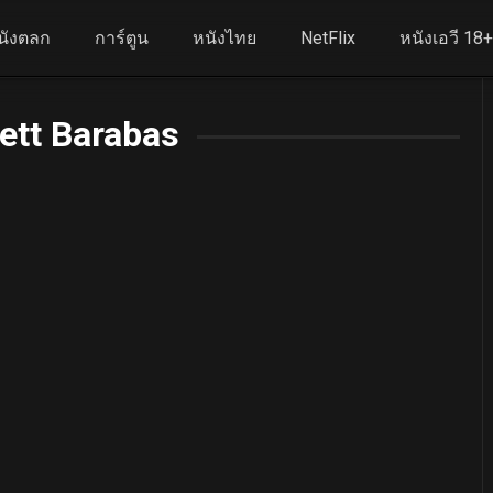
นังตลก
การ์ตูน
หนังไทย
NetFlix
หนังเอวี 18
ett Barabas