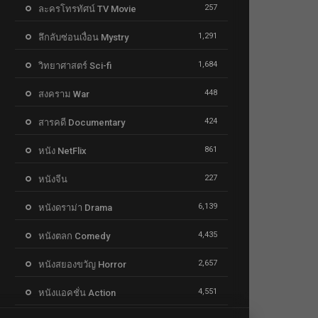
257
ละครโทรทัศน์ TV Movie
1,291
ลึกลับซ่อนเงื่อน Mystry
1,684
วิทยาศาสตร์ Sci-fi
448
สงคราม War
424
สารคดี Documentary
861
หนัง NetFlix
227
หนังจีน
6,139
หนังดราม่า Drama
4,435
หนังตลก Comedy
2,657
หนังสยองขวัญ Horror
4,551
หนังแอคชั่น Action