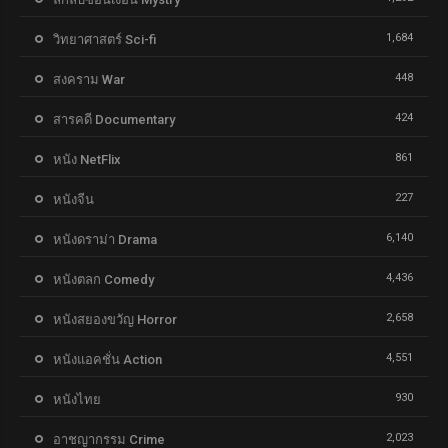
1,684
วิทยาศาสตร์ Sci-fi
448
สงคราม War
424
สารคดี Documentary
861
หนัง NetFlix
227
หนังจีน
6,140
หนังดราม่า Drama
4,436
หนังตลก Comedy
2,658
หนังสยองขวัญ Horror
4,551
หนังแอคชั่น Action
930
หนังไทย
2,023
อาชญากรรม Crime