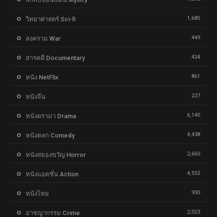
1,685
วิทยาศาสตร์ Sci-fi
449
สงคราม War
424
สารคดี Documentary
861
หนัง NetFlix
227
หนังจีน
6,140
หนังดราม่า Drama
4,438
หนังตลก Comedy
2,660
หนังสยองขวัญ Horror
4,552
หนังแอคชั่น Action
930
หนังไทย
2,023
อาชญากรรม Crime