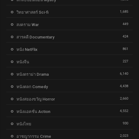
1,685
วิทยาศาสตร์ Sci-fi
449
สงคราม War
424
สารคดี Documentary
861
หนัง NetFlix
227
หนังจีน
6,140
หนังดราม่า Drama
4,438
หนังตลก Comedy
2,660
หนังสยองขวัญ Horror
4,552
หนังแอคชั่น Action
930
หนังไทย
2,023
อาชญากรรม Crime