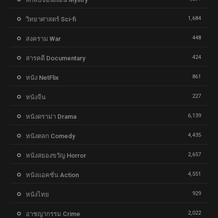
1,684
วิทยาศาสตร์ Sci-fi
448
สงคราม War
424
สารคดี Documentary
861
หนัง NetFlix
227
หนังจีน
6,139
หนังดราม่า Drama
4,435
หนังตลก Comedy
2,657
หนังสยองขวัญ Horror
4,551
หนังแอคชั่น Action
929
หนังไทย
2,022
อาชญากรรม Crime