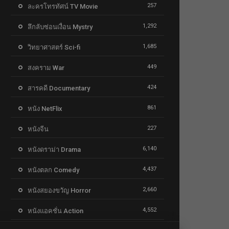
257
ละครโทรทัศน์ TV Movie
1,292
ลึกลับซ่อนเงื่อน Mystry
1,685
วิทยาศาสตร์ Sci-fi
449
สงคราม War
424
สารคดี Documentary
861
หนัง NetFlix
227
หนังจีน
6,140
หนังดราม่า Drama
4,437
หนังตลก Comedy
2,660
หนังสยองขวัญ Horror
4,552
หนังแอคชั่น Action