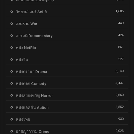
1,685
วิทยาศาสตร์ Sci-fi
449
สงคราม War
424
สารคดี Documentary
861
หนัง NetFlix
227
หนังจีน
6,140
หนังดราม่า Drama
4,437
หนังตลก Comedy
2,660
หนังสยองขวัญ Horror
4,552
หนังแอคชั่น Action
930
หนังไทย
2,023
อาชญากรรม Crime