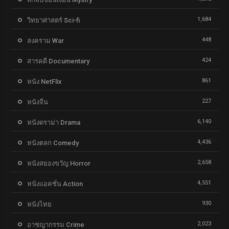
1,684
วิทยาศาสตร์ Sci-fi
448
สงคราม War
424
สารคดี Documentary
861
หนัง NetFlix
227
หนังจีน
6,140
หนังดราม่า Drama
4,436
หนังตลก Comedy
2,658
หนังสยองขวัญ Horror
4,551
หนังแอคชั่น Action
930
หนังไทย
2,023
อาชญากรรม Crime