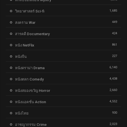
1,685
วิทยาศาสตร์ Sci-fi
449
สงคราม War
424
สารคดี Documentary
861
หนัง NetFlix
227
หนังจีน
6,140
หนังดราม่า Drama
4,438
หนังตลก Comedy
2,660
หนังสยองขวัญ Horror
4,552
หนังแอคชั่น Action
930
หนังไทย
2,023
อาชญากรรม Crime