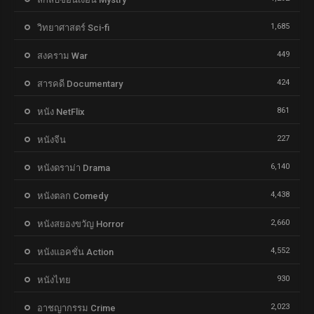
1,685
วิทยาศาสตร์ Sci-fi
449
สงคราม War
424
สารคดี Documentary
861
หนัง NetFlix
227
หนังจีน
6,140
หนังดราม่า Drama
4,438
หนังตลก Comedy
2,660
หนังสยองขวัญ Horror
4,552
หนังแอคชั่น Action
930
หนังไทย
2,023
อาชญากรรม Crime