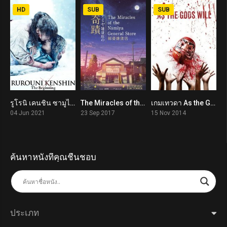
HD
SUB
SUB
รูโรนิ เคนชิน ซามูไรพเนจร ปฐมบท Rurouni Kenshin: The Beginning (2021)
The Miracles of the Namiya General Store (2017)
เกมเทวดา As the Gods Will (2014)
8
6.8
6.5
04 Jun 2021
23 Sep 2017
15 Nov 2014
ค้นหาหนังที่คุณชื่นชอบ
ประเภท