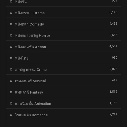
227
หนังจีน
6,140
หนังดราม่า Drama
4,436
หนังตลก Comedy
2,658
หนังสยองขวัญ Horror
4,551
หนังแอคชั่น Action
930
หนังไทย
2,023
อาชญากรรม Crime
419
เพลงดนตรี Musical
1,512
แฟนตาซี Fantasy
1,183
แอนนิเมชั่น Animation
2,211
โรแมนติก Romance