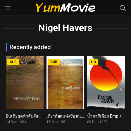
Nigel Havers
Recently added
SUB
SUB
HD
อินเดียสุดฟ้าสัมผัสหัวใจ A Passage to India (1984)
เกียรติยศแห่งชัยชนะ Chariots of Fire (1981)
น้ำตาสีเลือด Empire of the Sun (1987)
7.3
7.2
7.7
14 Dec 1984
15 May 1981
09 Dec 1987